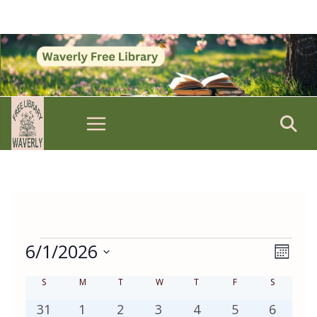
Skip
to
content
Events
6/1/2026
V
E
M
i
v
S
o
S
SUNDAY
M
MONDAY
T
TUESDAY
W
WEDNESDAY
T
THURSDAY
F
FRIDAY
S
e
SATURDA
e
C
n
e
w
n
a
t
0
0
3
1
0
1
0
31
1
2
3
4
5
6
l